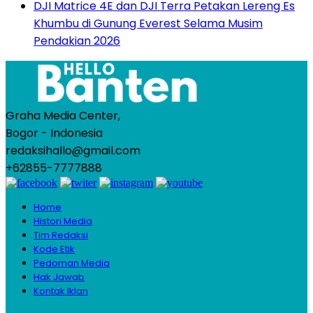
DJI Matrice 4E dan DJI Terra Petakan Lereng Es
Khumbu di Gunung Everest Selama Musim
Pendakian 2026
Graha Media Center,
Bogor - Indonesia
redaksihallo@gmail.com
+62855-7777888
Home
Histori Media
Tim Redaksi
Kode Etik
Pedoman Media
Hak Jawab
Kontak Iklan